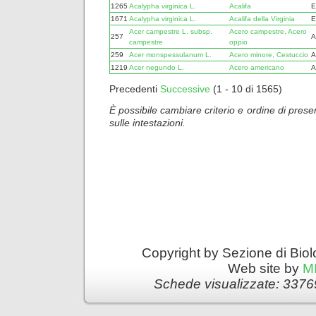
1265
Acalypha virginica L.
Acalifa
E
1671
Acalypha virginica L.
Acalifa della Virginia
E
Acer campestre L. subsp.
Acero campestre, Acero
257
A
campestre
oppio
259
Acer monspessulanum L.
Acero minore, Cestuccio
A
1219
Acer negundo L.
Acero americano
A
Precedenti
Successive
(1 - 10 di 1565)
È possibile cambiare criterio e ordine di presen
sulle intestazioni.
Copyright by Sezione di Biol
Web site by
M
Schede visualizzate: 3376