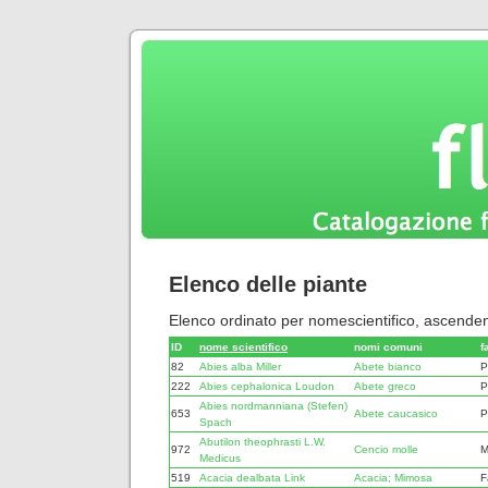
Elenco delle piante
Elenco ordinato per nomescientifico, ascenden
ID
nome scientifico
nomi comuni
f
82
Abies alba Miller
Abete bianco
P
222
Abies cephalonica Loudon
Abete greco
P
Abies nordmanniana (Stefen)
653
Abete caucasico
P
Spach
Abutilon theophrasti L.W.
972
Cencio molle
M
Medicus
519
Acacia dealbata Link
Acacia; Mimosa
F