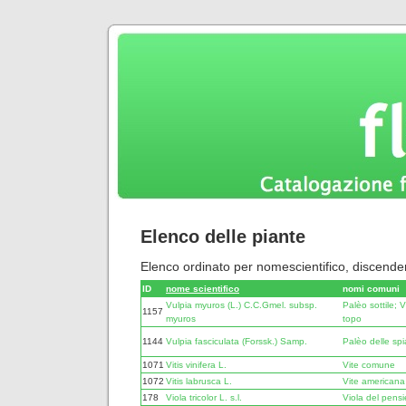
Elenco delle piante
Elenco ordinato per nomescientifico, discende
ID
nome scientifico
nomi comuni
Vulpia myuros (L.) C.C.Gmel. subsp.
Palèo sottile; 
1157
myuros
topo
1144
Vulpia fasciculata (Forssk.) Samp.
Palèo delle sp
1071
Vitis vinifera L.
Vite comune
1072
Vitis labrusca L.
Vite americana
178
Viola tricolor L. s.l.
Viola del pensie