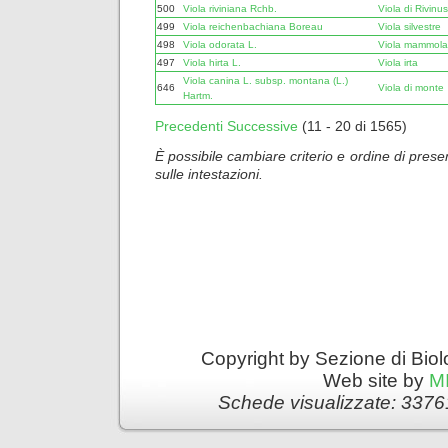
500
Viola riviniana Rchb.
Viola di Rivinus
499
Viola reichenbachiana Boreau
Viola silvestre
498
Viola odorata L.
Viola mammola
497
Viola hirta L.
Viola irta
Viola canina L. subsp. montana (L.)
646
Viola di monte
Hartm.
Precedenti
Successive
(11 - 20 di 1565)
È possibile cambiare criterio e ordine di presen
sulle intestazioni.
Copyright by Sezione di Biol
Web site by
M
Schede visualizzate: 3376