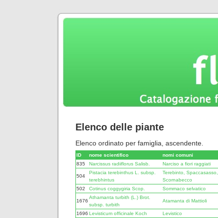
Elenco delle piante
Elenco ordinato per famiglia, ascendente.
ID
nome scientifico
nomi comuni
835
Narcissus radiiflorus Salisb.
Narciso a fiori raggiati
Pistacia terebinthus L. subsp.
Terebinto, Spaccasasso,
504
terebhintus
Scornabecco
502
Cotinus coggygiria Scop.
Sommaco selvatico
Athamanta turbith (L.) Brot.
1676
Atamanta di Mattioli
subsp. turbith
1696
Levisticum officinale Koch
Levistico