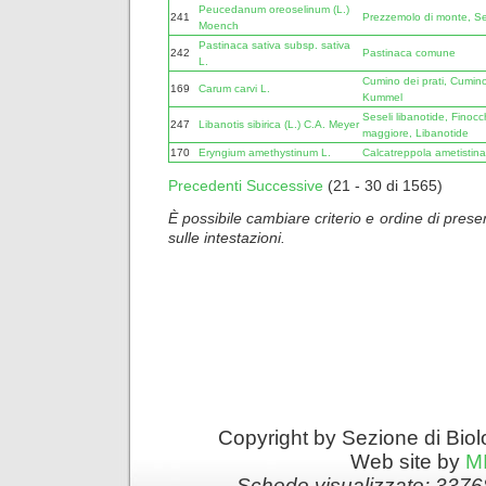
Peucedanum oreoselinum (L.)
241
Prezzemolo di monte, Se
Moench
Pastinaca sativa subsp. sativa
242
Pastinaca comune
L.
Cumino dei prati, Cumin
169
Carum carvi L.
Kummel
Seseli libanotide, Finocc
247
Libanotis sibirica (L.) C.A. Meyer
maggiore, Libanotide
170
Eryngium amethystinum L.
Calcatreppola ametistina
Precedenti
Successive
(21 - 30 di 1565)
È possibile cambiare criterio e ordine di presen
sulle intestazioni.
Copyright by Sezione di Biol
Web site by
M
Schede visualizzate: 3376