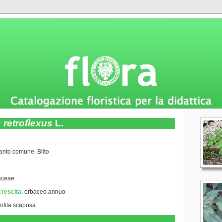
retroflexus
L.
anto comune, Blito
aceae
crescita
:
erbaceo annuo
rofita scaposa