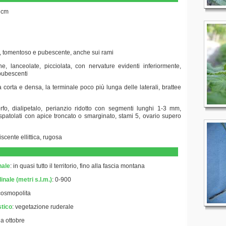
 cm
to, tomentoso e pubescente, anche sui rami
rne, lanceolate, picciolata, con nervature evidenti inferiormente,
 pubescenti
a corta e densa, la terminale poco più lunga delle laterali, brattee
orfo, dialipetalo, perianzio ridotto con segmenti lunghi 1-3 mm,
spatolati con apice troncato o smarginato, stami 5, ovario supero
scente ellittica, rugosa
nale
: in quasi tutto il territorio, fino alla fascia montana
inale (metri s.l.m.)
: 0-900
cosmopolita
stico
:
vegetazione ruderale
 a ottobre