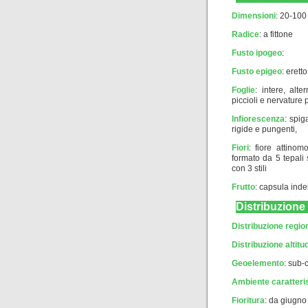
Dimensioni
: 20-100
Radice
: a fittone
Fusto ipogeo
:
Fusto epigeo
: eret
Foglie
: intere, alte
piccioli e nervature
Infiorescenza
: spig
rigide e pungenti,
Fiori
: fiore attinom
formato da 5 tepali 
con 3 stili
Frutto
: capsula indei
Distribuzione
Distribuzione regio
Distribuzione altitud
Geoelemento
:
sub-
Ambiente caratteri
Fioritura
: da giugno