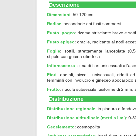
Descrizione
Dimensioni
: 50-120 cm
Radice
: secondarie dai fusti sommersi
Fusto ipogeo
: rizoma strisciante breve e sottil
Fusto epigeo
: gracile, radicante ai nodi ecce
Foglie
: sottili, strettamente lanceolate (
stipole con guaina cilindrica
Infiorescenza
: cima di fiori unisessuali all'asc
Fiori
: apetali, piccoli, unisessuali, ridotti a
femminili con involucro e gineceo apocarpico su
Frutto
: nucula subsessile fusiforme di 2 mm, s
Distribuzione
Distribuzione regionale
: in pianura e fondov
Distribuzione altitudinale (metri s.l.m.)
: 0-8
Geoelemento
:
cosmopolita