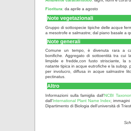
Ambiente caratteristico
:
laghi, fiumi e corsi 
Fioritura
: da aprile a agosto
Note vegetazionali
Gruppo di sottospecie tipiche delle acque ferm
a mesotrofe e salmastre; dal piano basale a q
Note generali
Comune un tempo, è divenuta rara a cau
bonifiche. Aggregato di sottoentità tra cui 
limpide e fredde,con fusto strisciante, la 
natante tipica in acque eutrofiche e la subsp. 
per involucro, diffusa in acque salmastre li
pectinatus.
Altro
Informazioni sulla famiglia dall'
NCBI Taxono
dall'
International Plant Name Index
; immagini
Dipartimento di Biologia dell'università di Tries
Sch