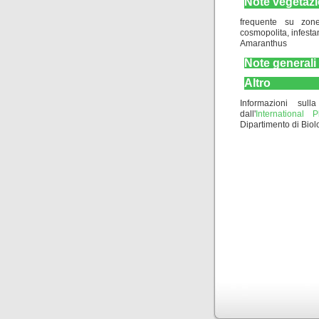
Note vegetazi
frequente su zone
cosmopolita, infestan
Amaranthus
Note generali
Altro
Informazioni sulla
dall'
International
Dipartimento di Biolo