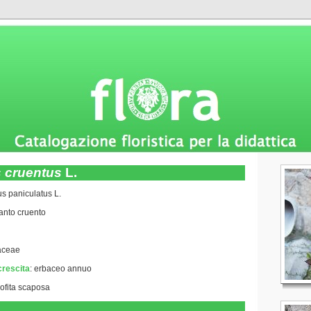
 cruentus
L.
s paniculatus L.
anto cruento
aceae
crescita
:
erbaceo annuo
rofita scaposa