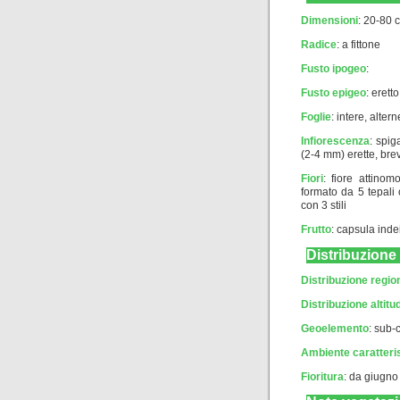
Dimensioni
: 20-80 
Radice
: a fittone
Fusto ipogeo
:
Fusto epigeo
: erett
Foglie
: intere, alter
Infiorescenza
: spig
(2-4 mm) erette, brev
Fiori
: fiore attinom
formato da 5 tepali 
con 3 stili
Frutto
: capsula ind
Distribuzione
Distribuzione regio
Distribuzione altitud
Geoelemento
:
sub-
Ambiente caratteri
Fioritura
: da giugno