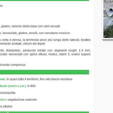
cm
o, glabro, ramoso dalla base con rami arcuati
ne, lanceolate, glabre, sessili, con nervature rossicce
a corta e densa, la terminale poco più lunga delle laterali, brattee
emente aristate, minori dei tepali
orfo, dialipetalo, perianzio ridotto con segmenti lunghi 1-3 mm,
ovato--lanceolati con apice ottuso, mutico, stami 5, ovario supero
eiscente compressa
nale
: in quasi tutto il territorio, fino alla fascia montana
inale (metri s.l.m.)
: 0-900
cosmopolita
stico
:
vegetazione ruderale
 a ottobre