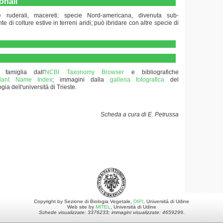
onali
 ruderali, macereti; specie Nord-americana, divenuta sub-
te di colture estive in terreni aridi; può ibridare con altre specie di
 famiglia dall'
NCBI Taxonomy Browser
e bibliografiche
 Plant Name Index
; immagini dalla
galleria fotografica
del
gia dell'università di Trieste.
Scheda a cura di E. Petrussa
Copyright by Sezione di Biologia Vegetale,
DIPI
, Università di Udine
Web site by
MITEL
, Università di Udine
Schede visualizzate: 3376233; immagini visualizzate: 4659299
.