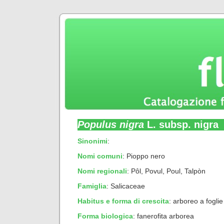
Populus nigra
L. subsp. nigra
Sinonimi
:
Nomi comuni
: Pioppo nero
Nomi regionali
: Pôl, Povul, Poul, Talpòn
Famiglia
: Salicaceae
Habitus e forma di crescita
:
arboreo a fogli
Forma biologica
:
fanerofita arborea