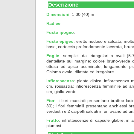
Descrizione
Dimensioni
: 1-30 (40) m
Radice
:
Fusto ipogeo
:
Fusto epigeo
: eretto nodoso e solcato, molto 
base; corteccia profondamente lacerata, brun
Foglie
: semplici, da triangolari a ovali (
dentellate sul margine; colore bruno-verde d
ottusa ed apice acuminato; lungamente picci
Chioma ovale, dilatate ed irregolare.
Infiorescenza
: pianta dioica; infiorescenza
cm, rossastra; infiorescenza femminile ad am
cm, giallo-verde.
Fiori
: i fiori maschili presentano brattee lac
30); i fiori femminili presentano anch’essi brat
verdastri e 2 carpelli saldati in un ovario ad un
Frutto
: infruttescenze di capsule glabre, in 
piumosi.