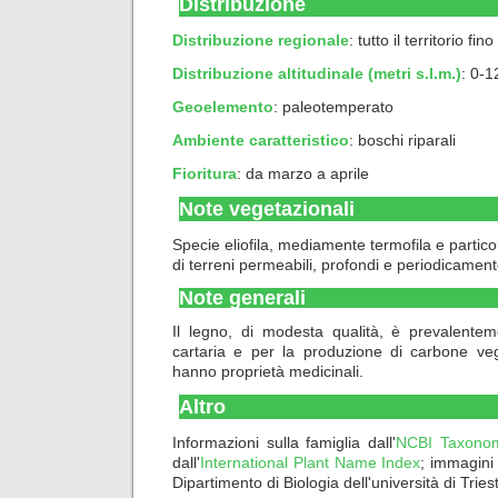
Distribuzione
Distribuzione regionale
: tutto il territorio f
Distribuzione altitudinale (metri s.l.m.)
: 0-
Geoelemento
:
paleotemperato
Ambiente caratteristico
:
boschi riparali
Fioritura
: da marzo a aprile
Note vegetazionali
Specie eliofila, mediamente termofila e parti
di terreni permeabili, profondi e periodicament
Note generali
Il legno, di modesta qualità, è prevalentemen
cartaria e per la produzione di carbone v
hanno proprietà medicinali.
Altro
Informazioni sulla famiglia dall'
NCBI Taxono
dall'
International Plant Name Index
; immagini
Dipartimento di Biologia dell'università di Tries