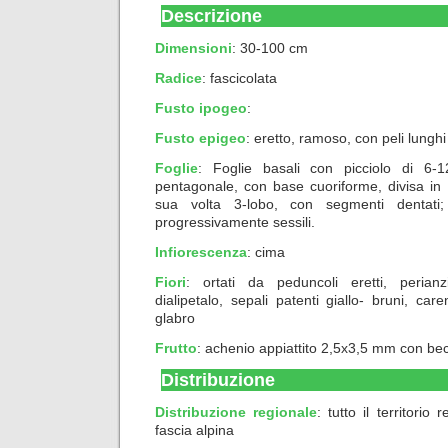
Descrizione
Dimensioni
: 30-100 cm
Radice
: fascicolata
Fusto ipogeo
:
Fusto epigeo
: eretto, ramoso, con peli lunghi
Foglie
: Foglie basali con picciolo di 6
pentagonale, con base cuoriforme, divisa in 
sua volta 3-lobo, con segmenti dentati;
progressivamente sessili.
Infiorescenza
: cima
Fiori
: ortati da peduncoli eretti, perian
dialipetalo, sepali patenti giallo- bruni, carena
glabro
Frutto
: achenio appiattito 2,5x3,5 mm con bec
Distribuzione
Distribuzione regionale
: tutto il territorio
fascia alpina