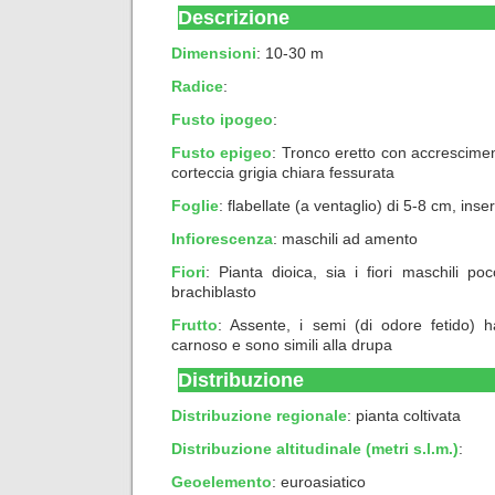
Descrizione
Dimensioni
: 10-30 m
Radice
:
Fusto ipogeo
:
Fusto epigeo
: Tronco eretto con accrescimen
corteccia grigia chiara fessurata
Foglie
: flabellate (a ventaglio) di 5-8 cm, inse
Infiorescenza
: maschili ad amento
Fiori
: Pianta dioica, sia i fiori maschili po
brachiblasto
Frutto
: Assente, i semi (di odore fetido) 
carnoso e sono simili alla drupa
Distribuzione
Distribuzione regionale
: pianta coltivata
Distribuzione altitudinale (metri s.l.m.)
:
Geoelemento
:
euroasiatico