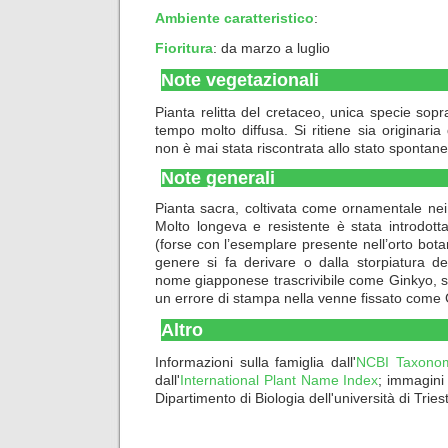
Ambiente caratteristico
:
Fioritura
: da marzo a luglio
Note vegetazionali
Pianta relitta del cretaceo, unica specie sopr
tempo molto diffusa. Si ritiene sia originaria d
non è mai stata riscontrata allo stato spontane
Note generali
Pianta sacra, coltivata come ornamentale nei
Molto longeva e resistente è stata introdott
(forse con l’esemplare presente nell’orto bota
genere si fa derivare o dalla storpiatura d
nome giapponese trascrivibile come Ginkyo, s
un errore di stampa nella venne fissato come
Altro
Informazioni sulla famiglia dall'
NCBI Taxono
dall'
International Plant Name Index
; immagini
Dipartimento di Biologia dell'università di Tries