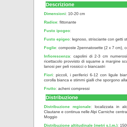
Descrizione
Dimensioni
: 10-20 cm
Radice
: fittonante
Fusto ipogeo
:
Fusto epigeo
: legnoso, strisciante con getti st
Foglie
: composte 2pennatosette (2 x 7 cm), c
Infiorescenza
: capolini di 2-3 cm numeros
ricettacolo provvisto di squame a margine scu
lanosi per peli rossicci o biancastri
Fiori
: piccoli, i periferici 6-12 con ligule bi
corolla bianca e stimmi gialli che sporgono alla 
Frutto
: acheni compressi
Distribuzione
Distribuzione regionale
: localizzata in al
Clautane e continua nelle Alpi Carniche centrali,
Moggio
Distribuzione altitudinale (metri s.l.m.)
: 15