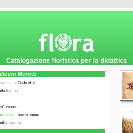
alicum
Moretti
echinatum Coste et al.
ola italiana
ae/Compositae
crescita
:
erbaceo annuo
rofita scaposa