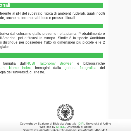
onali
fferente al pH del substrato, tipica di ambienti ruderali, quali incolti
rade, anche su terreno sabbioso e presso i litorali.
eriva dal colorante giallo presente nella pianta. Probabilmente è
ell'America, poi diffusasi in europa. Simile è la specie Xanthium
i distingue per possedere frutto di dimensioni più piccole e le 2
 glabre.
 famiglia dall'
NCBI Taxonomy Browser
e bibliografiche
 Plant Name Index
; immagini dalla
galleria fotografica
del
gia dell'università di Trieste.
Copyright by Sezione di Biologia Vegetale,
DIPI
, Università di Udine
Web site by
MITEL
, Università di Udine
Schede visualizzate: 3374316; immagini visualizzate: 4653411
.