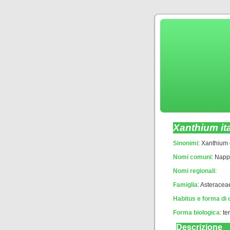
Xanthium it
Sinonimi
: Xanthium 
Nomi comuni
: Napp
Nomi regionali
:
Famiglia
: Asterace
Habitus e forma di 
Forma biologica
:
te
Descrizione