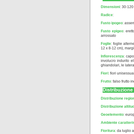
Dimensioni
: 30-120
Radice
:
Fusto ipogeo
: asse
Fusto epigeo
: eret
arrossato
Foglie
: foglie alter
12 x 8-12 cm), margin
Infiorescenza
: capo
involucro indurito e
ghiandolari, le later
Fiori
: fiori unisessu
Frutto
: falso frutto 
Distribuzione
Distribuzione regio
Distribuzione altitud
Geoelemento
:
euro
Ambiente caratteri
Fioritura
: da luglio