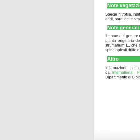
Note vegetazi
Specie nitrofila, indi
aridi, bordi delle st
Note generali
Il nome del genere d
pianta originaria d
strumarium L., che s
spine apicali dritte e
Altro
Informazioni sulla
dall'
International
Dipartimento di Biolo