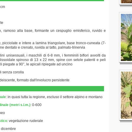
 cm
nte
to, ramoso alla base, formante un cespuglio emisferico, ruvido e
ne, picciolate e intere a lamina triangolare, base tronco-cuneata (7-
e dentato e crenato, ruvida al tatto, palmato-trinervia
lini unisessuali, i maschili di 6-8 mm, i femminili biflori avvolti da
llissoidale spinoso di 13 x 22 mm, spine con setole patenti e peli
ali piegate a 90°, le apicali ripiegate ad uncino
ali senza corolla
indeiscente, formato dall'involucro persistente
nale
: in quasi tutta la regione, escluso il settore alpino e montano
inale (metri s.l.m.)
: 0-600
peo
stico
:
vegetazione ruderale
 a dicembre