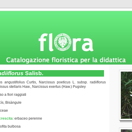
diiflorus
Salisb.
s angustifolius Curtis, Narcissus poeticus L. subsp. radiiflorus
cissus stellaris Haw., Narcissus exertus (Haw.) Pugsley
so a fiori raggiati
cìs, Bisàngule
aceae
crescita
:
erbaceo perenne
ofita bulbosa