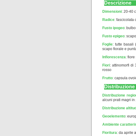
Descrizione
Dimensioni
: 20-40 
Radice
: fascicolata
Fusto ipogeo
: bulbo
Fusto epigeo
: scap
Foglie
: tutte basal
scapo fiorale e punt
Infiorescenza
: fiore
Fiori
: attinomorfi di
rosso
Frutto
: capsula ovo
Distribuzione
Distribuzione regio
alcuni prati magri in
Distribuzione altitud
Geoelemento
:
euro
Ambiente caratteri
Fioritura
: da aprile