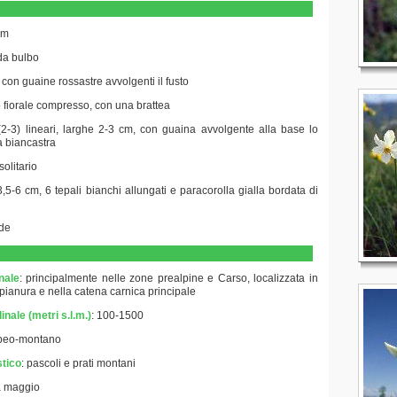
cm
 da bulbo
 con guaine rossastre avvolgenti il fusto
o fiorale compresso, con una brattea
i (2-3) lineari, larghe 2-3 cm, con guaina avvolgente alla base lo
a biancastra
 solitario
 3,5-6 cm, 6 tepali bianchi allungati e paracorolla gialla bordata di
ide
nale
: principalmente nelle zone prealpine e Carso, localizzata in
 pianura e nella catena carnica principale
inale (metri s.l.m.)
: 100-1500
peo-montano
stico
:
pascoli e prati montani
 a maggio