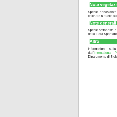
Note vegetazi
Specie abbastanza c
collinare a quella s
Note generali
Specie sottoposta a 
della Flora Spontane
Altro
Informazioni sulla
dall'
International
Dipartimento di Biolo