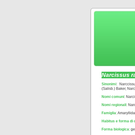
Narcissus ra
Sinonimi
: Narccissu
(Salisb.) Baker, Nar
Nomi comuni
: Narci
Nomi regionali
: Nar
Famiglia
: Amaryllid
Habitus e forma di 
Forma biologica
:
ge