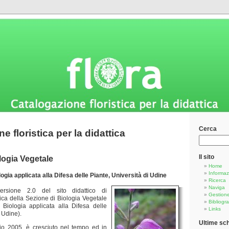
Cerca
e floristica per la didattica
Il sito
logia Vegetale
Home
Informaz
ogia applicata alla Difesa delle Piante, Università di Udine
Ricerca
Naviga
versione 2.0
del sito didattico di
Gestion
tica della Sezione di Biologia Vegetale
Bibliogra
 Biologia applicata alla Difesa delle
Links
 Udine).
Ultime sc
glio 2005, è cresciuto nel tempo ed in