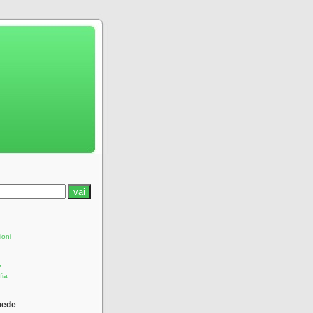
ioni
e
fia
hede