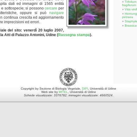
Trifolium
ita dati ed immagini di 1565 entità
fragiferum
e e sottospecie; si possono
cercare
per
Vitis vini
tteristiche, oppure si può
navigare
Hornungi
 è in continua crescita ed aggiornamento
petraea
Staphyle
e imprecisioni ed errori.
Brassica
iale del sito: venerdì 20 luglio 2007,
la Atti di Palazzo Antonini, Udine (
Rassegna stampa
).
Copyright by Sezione di Biologia Vegetale,
DIPI
, Università di Udine
Web site by
MITEL
, Università di Udine
Schede visualizzate: 3376782; immagini visualizzate: 4660524
.