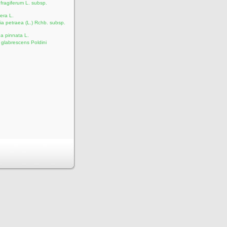
 fragiferum L. subsp.
fera L.
a petraea (L.) Rchb. subsp.
a pinnata L.
 glabrescens Poldini