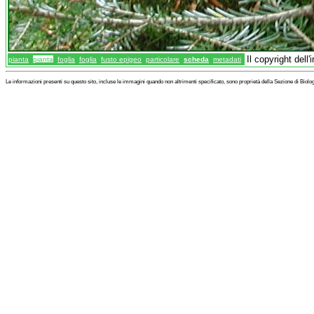
Il copyright del
pianta
pianta
foglia
foglia
fusto epigeo
particolare
scheda
metadati
Le informazioni presenti su questo sito, incluse le immagini quando non altrimenti specificato, sono proprietà della Sezione di Biol