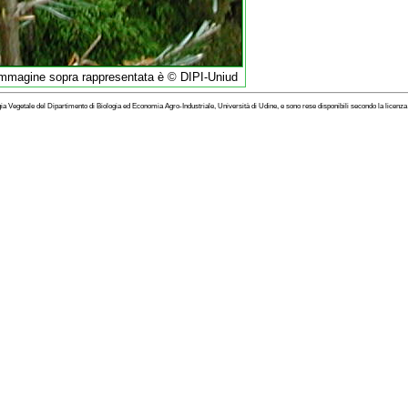
l'immagine sopra rappresentata è © DIPI-Uniud
ogia Vegetale del Dipartimento di Biologia ed Economia Agro-Industriale, Università di Udine, e sono rese disponibili secondo la licenz