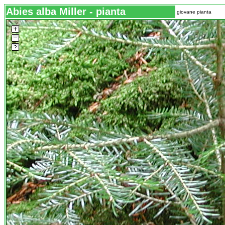
Abies alba Miller - pianta
giovane pianta