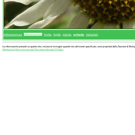
infiorescenza
infiorescenza
foglia
foglia
pianta
scheda
metadati
Le informazioni presenti su questo sito, incluse le immagini quando non altrimenti specificato, sono proprietà della Sezione di Biol
Attribuzione-Non commerciale-Non opere derivate 2.5 Italia
.