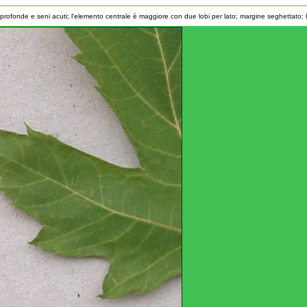
i profonde e seni acuti; l'elemento centrale è maggiore con due lobi per lato; margine seghettato; 