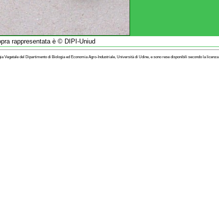
sopra rappresentata è © DIPI-Uniud
ogia Vegetale del Dipartimento di Biologia ed Economia Agro-Industriale, Università di Udine, e sono rese disponibili secondo la licenz