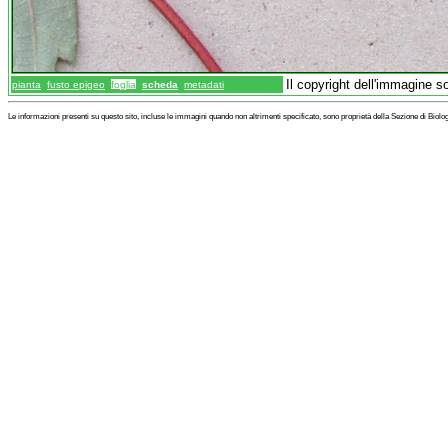
Il copyright dell'immagine 
pianta
fusto epigeo
foglia
scheda
metadati
Le informazioni presenti su questo sito, incluse le immagini quando non altrimenti specificato, sono proprietà della Sezione di Biol