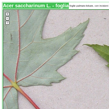
Acer saccharinum L. - foglia
foglie palmato-lobate, con incision