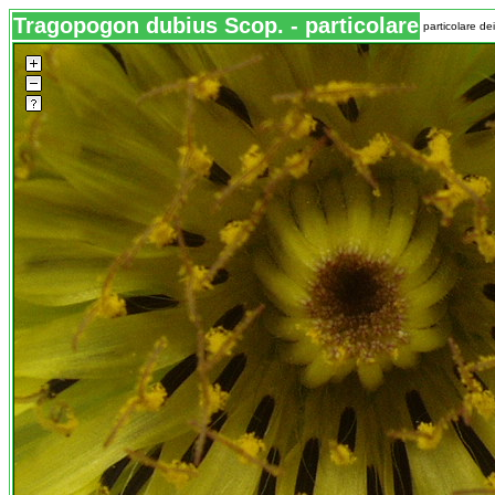
Tragopogon dubius Scop. - particolare
particolare dei