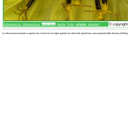
Il copyrigh
infiorescenza
infiorescenza
particolare
pianta
frutto
scheda
metadati
Le informazioni presenti su questo sito, incluse le immagini quando non altrimenti specificato, sono proprietà della Sezione di Biol