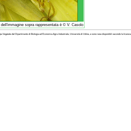
t dell'immagine sopra rappresentata è © V. Casolo
ogia Vegetale del Dipartimento di Biologia ed Economia Agro-Industriale, Università di Udine, e sono rese disponibili secondo la licenz