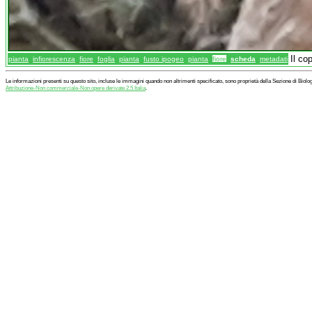
Il co
pianta
infiorescenza
fiore
foglia
pianta
fusto ipogeo
pianta
fiore
scheda
metadati
Le informazioni presenti su questo sito, incluse le immagini quando non altrimenti specificato, sono proprietà della Sezione di Biol
Attribuzione-Non commerciale-Non opere derivate 2.5 Italia
.