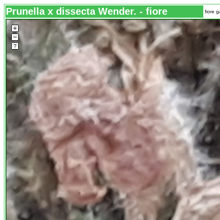
Prunella x dissecta Wender. - fiore
fiore 