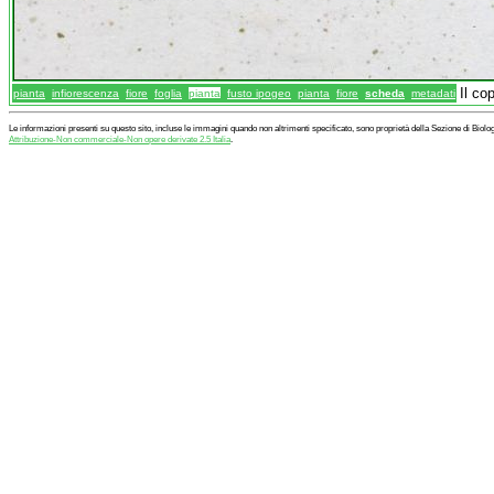
Il co
pianta
infiorescenza
fiore
foglia
pianta
fusto ipogeo
pianta
fiore
scheda
metadati
Le informazioni presenti su questo sito, incluse le immagini quando non altrimenti specificato, sono proprietà della Sezione di Biol
Attribuzione-Non commerciale-Non opere derivate 2.5 Italia
.