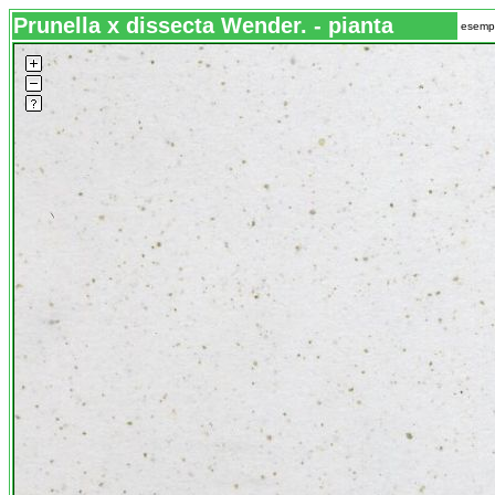
Prunella x dissecta Wender. - pianta
esempl