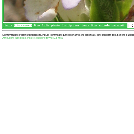
Il 
pianta
infiorescenza
fiore
foglia
pianta
fusto ipogeo
pianta
fiore
scheda
metadati
Le informazioni presenti su questo sito, incluse le immagini quando non altrimenti specificato, sono proprietà della Sezione di Biol
Attribuzione-Non commerciale-Non opere derivate 2.5 Italia
.